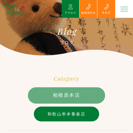
アクセス
相模原本店
串本店
Blog
ブログ
Category
相模原本店
和歌山串本養春店