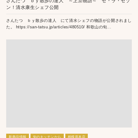
さんたつ ｂｙ散歩の達人 ～上京物語～ セ・ラ・セゾ
ン！清水康生シェフ公開
さんたつ ｂｙ散歩の達人 にて清水シェフの物語が公開されまし
た。 https://san-tatsu.jp/articles/480510/ 和歌山の旬...
新商品情報
旬のキッチンから
相模原本店