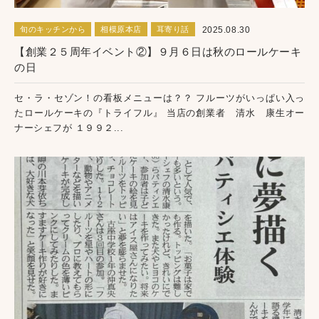
2025.08.30
旬のキッチンから
相模原本店
耳寄り話
【創業２５周年イベント②】９月６日は秋のロールケーキ
の日
セ・ラ・セゾン！の看板メニューは？？ フルーツがいっぱい入っ
たロールケーキの『トライフル』 当店の創業者 清水 康生オー
ナーシェフが １９９２...