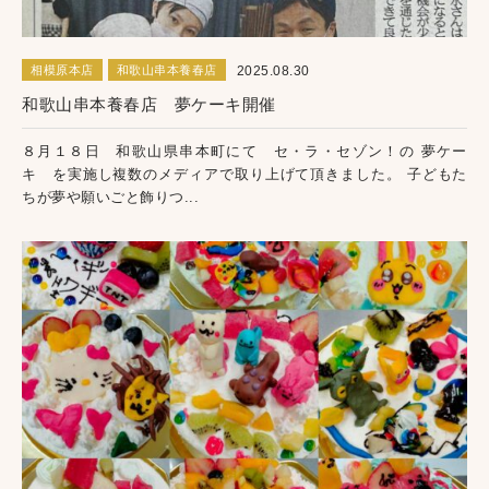
2025.08.30
相模原本店
和歌山串本養春店
和歌山串本養春店 夢ケーキ開催
８月１８日 和歌山県串本町にて セ・ラ・セゾン！の 夢ケー
キ を実施し複数のメディアで取り上げて頂きました。 子どもた
ちが夢や願いごと飾りつ...