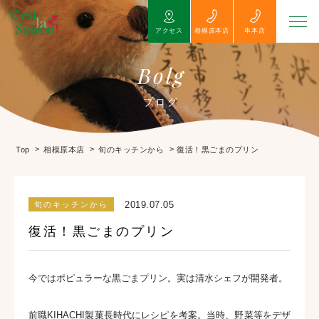
アクセス
相模原本店
串本店
Bolg
ブログ
>
>
>
復活！黒ごまのプリン
Top
相模原本店
旬のキッチンから
2019.07.05
旬のキッチンから
復活！黒ごまのプリン
今ではポピュラーな黒ごまプリン。実は清水シェフが開発者。
前職KIHACHI製菓長時代にレシピを考案。当時、野菜等をデザ