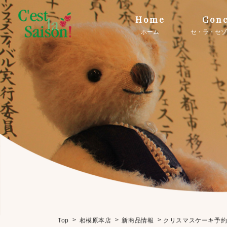
Home
Conc
ホーム
セ・ラ・セゾ
>
>
>
クリスマスケーキ予
Top
相模原本店
新商品情報