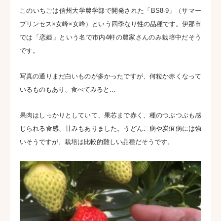
このいちごは信州大学農学部で開発された「BS8-9」（サマー
プリンセス×女峰×女峰）という四季なり性の品種です。伊那市
では「恋姫」という名で市内4軒の農家さんのみ栽培中だそう
です。
写真の通りまだ白いものが多かったですが、何粒か赤くなって
いるものもあり、食べてみると…
果肉はしっかりとしていて、果芯まで赤く、種のつぶつぶも感
じられる食感、甘みもありました。うどんこ病や炭疽病には強
いそうですが、栽培は比較的難しい品種だそうです。