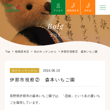
アクセス
相模原本店
串本店
Bolg
ブログ
>
>
>
伊那市視察② 森本いちご園
Top
相模原本店
旬のキッチンから
2016.06.10
旬のキッチンから
伊那市視察② 森本いちご園
長野県伊那市の森本いちご園では、「恋姫」という名の夏いち
ごを栽培しています。