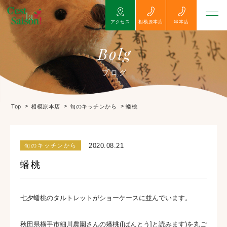
アクセス
相模原本店
串本店
Bolg
ブログ
>
>
>
蟠桃
Top
相模原本店
旬のキッチンから
2020.08.21
旬のキッチンから
蟠桃
七夕蟠桃のタルトレットがショーケースに並んでいます。
秋田県横手市細川農園さんの蟠桃([ばんとう]と読みます)を丸ご