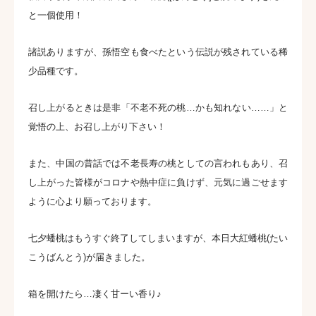
と一個使用！
諸説ありますが、孫悟空も食べたという伝説が残されている稀
少品種です。
召し上がるときは是非「不老不死の桃…かも知れない……」と
覚悟の上、お召し上がり下さい！
また、中国の昔話では不老長寿の桃としての言われもあり、召
し上がった皆様がコロナや熱中症に負けず、元気に過ごせます
ように心より願っております。
七夕蟠桃はもうすぐ終了してしまいますが、本日大紅蟠桃(たい
こうばんとう)が届きました。
箱を開けたら…凄く甘ーい香り♪