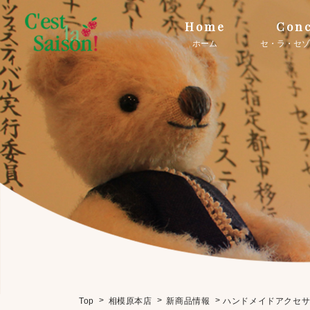
Home
Conc
ホーム
セ・ラ・セゾ
>
>
>
ハンドメイドアクセ
Top
相模原本店
新商品情報