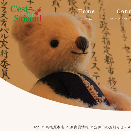
Home
Conc
ホーム
セ・ラ・セゾ
>
>
>
定休日のお知らせ＜
Top
相模原本店
新商品情報