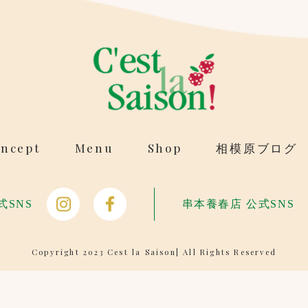
ncept
Menu
Shop
相模原ブログ
式SNS
串本養春店 公式SNS
Copyright 2023 Cest la Saison| All Rights Reserved