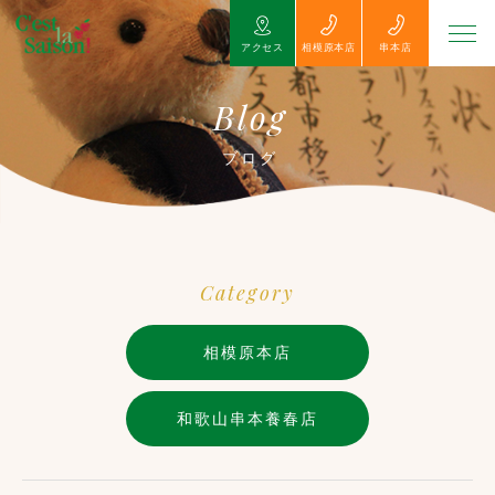
アクセス
相模原本店
串本店
Blog
ブログ
Category
相模原本店
和歌山串本養春店