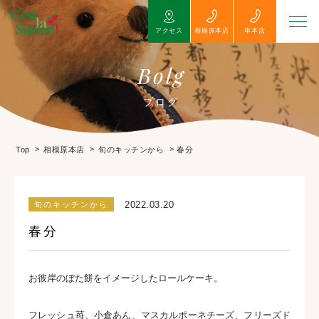
アクセス
相模原本店
串本店
Bolg
ブログ
>
>
>
春分
Top
相模原本店
旬のキッチンから
2022.03.20
旬のキッチンから
春分
お彼岸のぼた餅をイメージしたロールケーキ。
フレッシュ苺、小倉あん、マスカルポーネチーズ、フリーズド