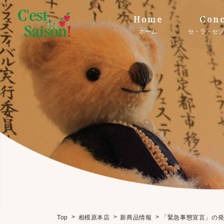
Home
Conc
ホーム
セ・ラ・セゾ
>
>
>
「緊急事態宣言」の
Top
相模原本店
新商品情報