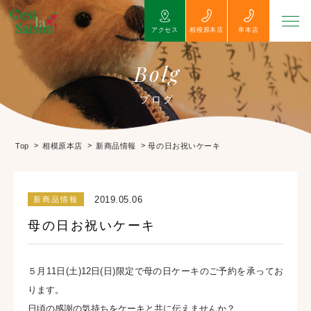
アクセス
相模原本店
串本店
Bolg
ブログ
>
>
>
母の日お祝いケーキ
Top
相模原本店
新商品情報
2019.05.06
新商品情報
母の日お祝いケーキ
５月11日(土)12日(日)限定で母の日ケーキのご予約を承ってお
ります。
日頃の感謝の気持ちをケーキと共に伝えませんか？