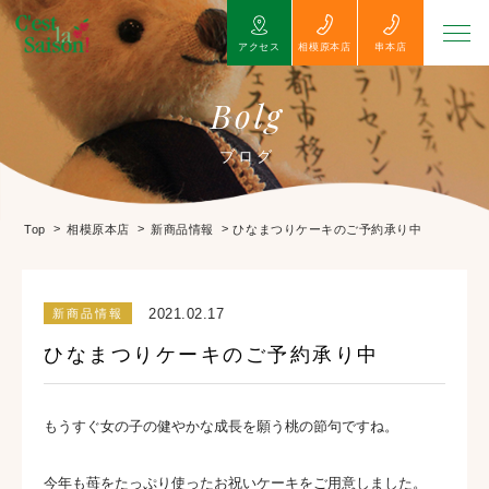
アクセス
相模原本店
串本店
Bolg
ブログ
>
>
>
ひなまつりケーキのご予約承り中
Top
相模原本店
新商品情報
2021.02.17
新商品情報
ひなまつりケーキのご予約承り中
もうすぐ女の子の健やかな成長を願う桃の節句ですね。
今年も苺をたっぷり使ったお祝いケーキをご用意しました。