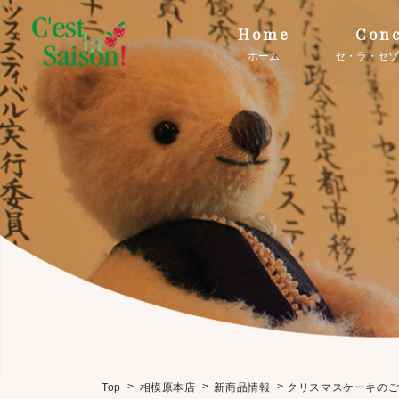
Home
Conc
ホーム
セ・ラ・セゾ
>
>
>
クリスマスケーキの
Top
相模原本店
新商品情報