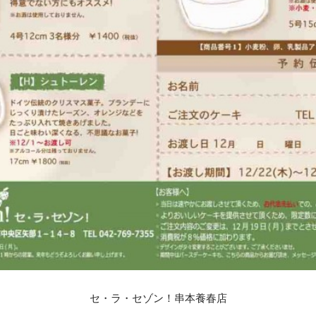
セ・ラ・セゾン！串本養春店