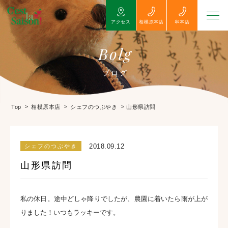
アクセス
相模原本店
串本店
Bolg
ブログ
>
>
>
山形県訪問
Top
相模原本店
シェフのつぶやき
2018.09.12
シェフのつぶやき
山形県訪問
私の休日。途中どしゃ降りでしたが、農園に着いたら雨が上が
りました！いつもラッキーです。