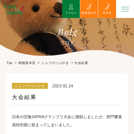
アクセス
相模原本店
串本店
Bolg
ブログ
>
>
>
大会結果
Top
相模原本店
シェフのつぶやき
2023.02.24
シェフのつぶやき
大会結果
日本の宝物JAPANグランプリ大会に挑戦しましたが、部門審査
員特別賞に留まってしまいました。