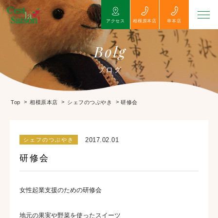
アクセス
相模原本店
串本店
Bolg
ブログ
>
>
>
研修会
Top
相模原本店
シェフのつぶやき
2017.02.01
シェフのつぶやき
研修会
女性起業支援のための研修会
地元の果実や野菜を使ったスイーツ