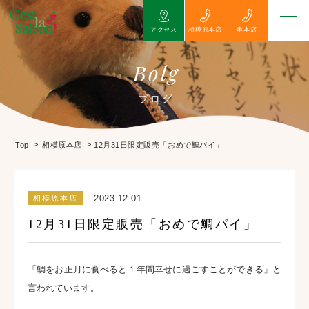
アクセス
相模原本店
串本店
Bolg
ブログ
>
>
12月31日限定販売「おめで鯛パイ」
Top
相模原本店
2023.12.01
相模原本店
12月31日限定販売「おめで鯛パイ」
「鯛をお正月に食べると１年間幸せに過ごすことができる」と
言われています。