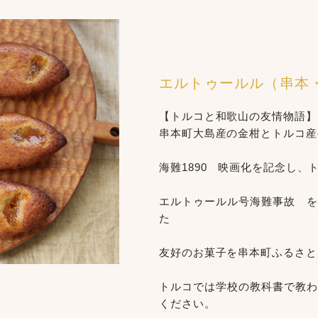
エルトゥールル（串本
【トルコと和歌山の友情物語】
串本町大島産の金柑とトルコ産
海難1890 映画化を記念し
エルトゥールル号海難事故 を
た
友好のお菓子を串本町ふるさと
トルコでは学校の教科書で教わ
ください。