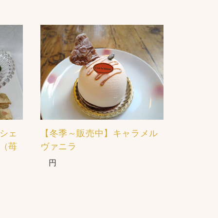
シェ
【冬季～販売中】キャラメル
（苺
ヴァニラ
円