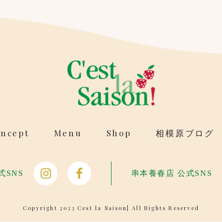
ncept
Menu
Shop
相模原ブログ
式SNS
串本養春店 公式SNS
Copyright 2023 Cest la Saison| All Rights Reserved