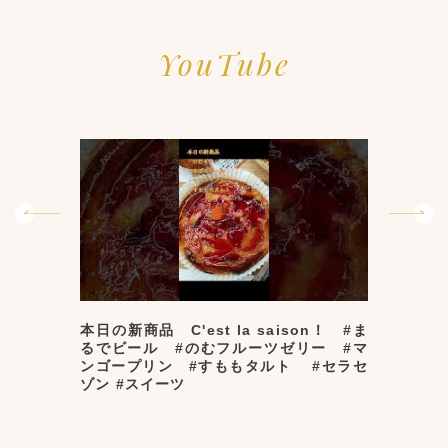
YouTube
本日の新商品 C'est la saison！ #ま
#
るでビール #のむフルーツゼリー #マ
菓
ンゴープリン #すももタルト #セラセ
#
ゾン #スイーツ
ー
原
生