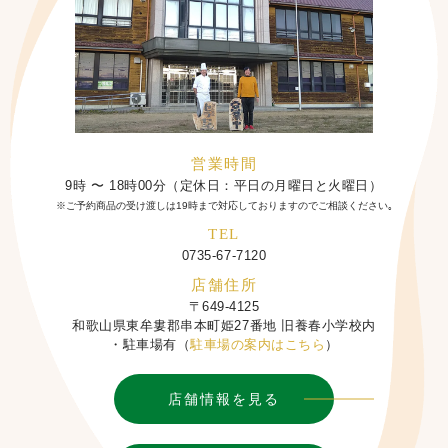
営業時間
9時 〜 18時00分（定休日：平日の月曜日と火曜日）
※ご予約商品の受け渡しは19時まで対応しておりますのでご相談ください｡
TEL
0735-67-7120
店舗住所
〒649-4125
和歌山県東牟婁郡串本町姫27番地 旧養春小学校内
・駐車場有（
駐車場の案内はこちら
）
店舗情報を見る