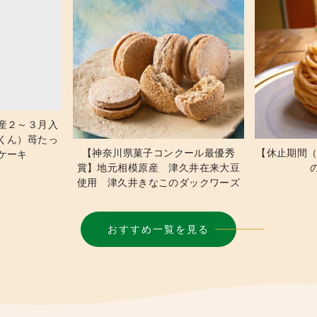
産２～３月入
くん）苺たっ
【神奈川県菓子コンクール最優秀
【休止期間（
ケーキ
賞】地元相模原産 津久井在来大豆
使用 津久井きなこのダックワーズ
おすすめ一覧を見る