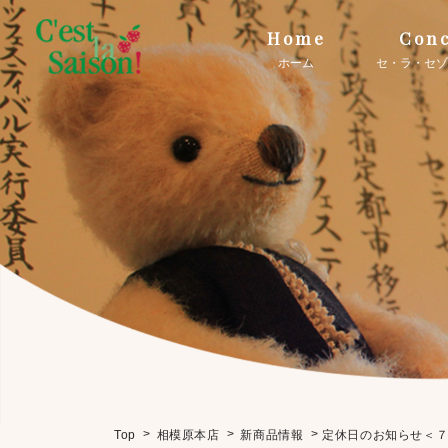
Home
Conc
ホーム
セ・ラ・セゾ
>
>
>
定休日のお知らせ＜
Top
相模原本店
新商品情報