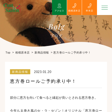
アクセス
相模原本店
串本店
Bolg
ブログ
>
>
>
恵方巻ロールご予約承り中！
Top
相模原本店
新商品情報
2023.01.20
新商品情報
恵方巻ロールご予約承り中！
節分に恵方を向いて食べると縁起が良いとされる恵方巻き。
今年も太巻き風のセ・ラ・セゾン！オリジナル「恵方巻ロー