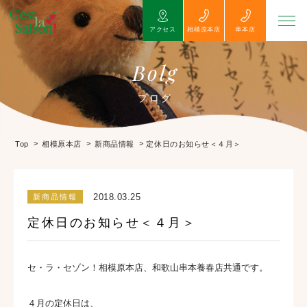
アクセス
相模原本店
串本店
Bolg
ブログ
>
>
>
定休日のお知らせ＜４月＞
Top
相模原本店
新商品情報
2018.03.25
新商品情報
定休日のお知らせ＜４月＞
セ・ラ・セゾン！相模原本店、和歌山串本養春店共通です。
４月の定休日は、