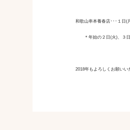
和歌山串本養春店･･･１日(月)、
＊年始の２日(火)、３日(
2018年もよろしくお願い