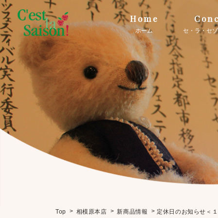
Home
Conc
ホーム
セ・ラ・セゾ
>
>
>
定休日のお知らせ＜
Top
相模原本店
新商品情報