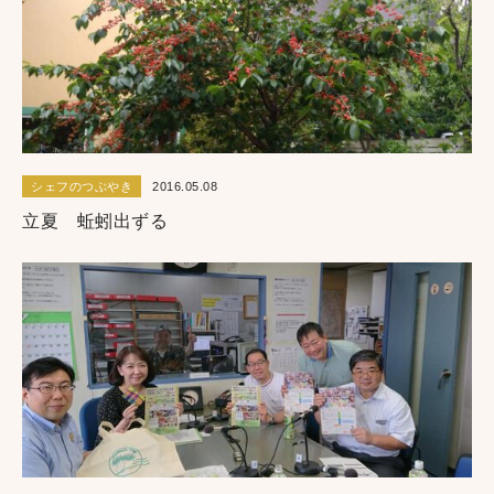
シェフのつぶやき
2016.05.08
立夏 蚯蚓出ずる