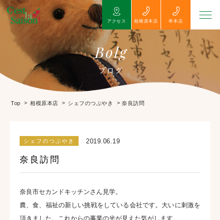
アクセス
相模原本店
串本店
Bolg
ブログ
>
>
>
奈良訪問
Top
相模原本店
シェフのつぶやき
2019.06.19
シェフのつぶやき
奈良訪問
奈良市セカンドキッチンさん見学。
農、食、福祉の新しい挑戦をしている会社です。大いに刺激を
頂きました。これからの事業の光が見えた気がします。