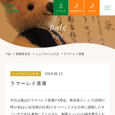
アクセス
相模原本店
串本店
Bolg
ブログ
>
>
>
ラマーレド茶屋
Top
相模原本店
シェフのつぶやき
2019.06.12
シェフのつぶやき
ラマーレド茶屋
今日は葉山のラマーレド茶屋のOB会。熊谷喜八シェフ(当時の
呼び名)はじめ当時の社長(スターバックスを日本に誘致したす
ごい方です)も参加してくださり、創業メンバーの緒先輩方とも