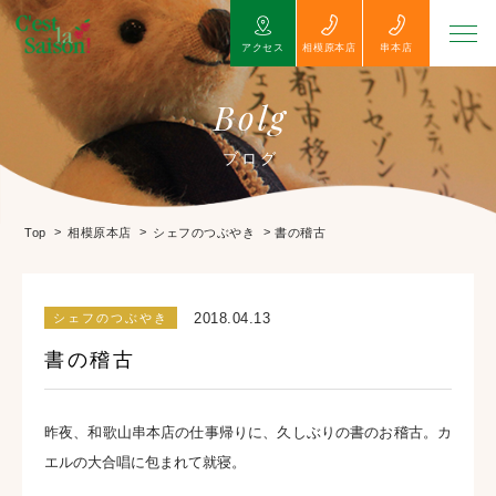
アクセス
相模原本店
串本店
Bolg
ブログ
>
>
>
書の稽古
Top
相模原本店
シェフのつぶやき
2018.04.13
シェフのつぶやき
書の稽古
昨夜、和歌山串本店の仕事帰りに、久しぶりの書のお稽古。カ
エルの大合唱に包まれて就寝。