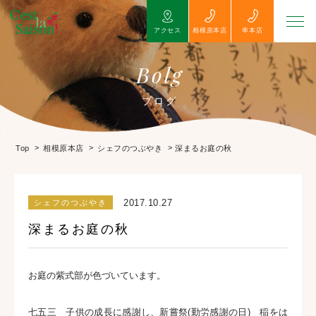
アクセス
相模原本店
串本店
Bolg
ブログ
>
>
>
深まるお庭の秋
Top
相模原本店
シェフのつぶやき
2017.10.27
シェフのつぶやき
深まるお庭の秋
お庭の紫式部が色づいています。
七五三 子供の成長に感謝し、新嘗祭(勤労感謝の日) 稲をは