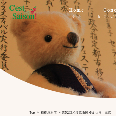
Home
Conc
ホーム
セ・ラ・セゾ
>
>
第52回相模原市民桜まつり 出店！
Top
相模原本店