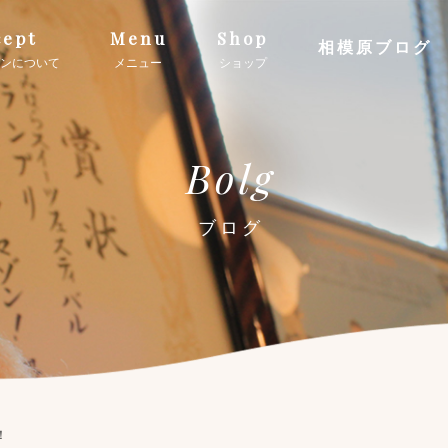
ept
Menu
Shop
相模原ブログ
ンについて
メニュー
ショップ
Bolg
ブログ
！