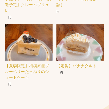
造予定】クレームブリュ
語）
レ
円
円
【夏季限定】相模原産ブ
【定番】バナナタルト
ルーベリーたっぷりのシ
円
ョートケーキ
円