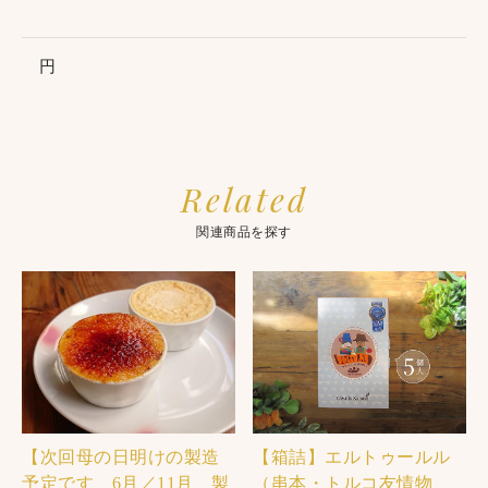
円
Related
関連商品を探す
【次回母の日明けの製造
【箱詰】エルトゥールル
予定です 6月／11月 製
（串本・トルコ友情物