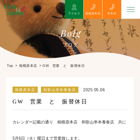
アクセス
相模原本店
串本店
Bolg
ブログ
>
>
GW 営業 と 振替休日
Top
相模原本店
2025.05.06
相模原本店
和歌山串本養春店
GW 営業 と 振替休日
カレンダー記載の通り 相模原本店 和歌山串本養春店 共に
5月6日（火）曜日まで営業致します。