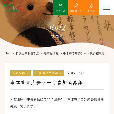
アクセス
相模原本店
串本店
Bolg
ブログ
>
>
>
串本養春店夢ケーキ参加者募集
Top
和歌山串本養春店
新商品情報
2019.07.03
新商品情報
和歌山串本養春店
串本養春店夢ケーキ参加者募集
和歌山県串本養春店にて第７回夢ケーキ体験サロンの参加者を
募集しています。