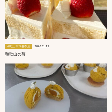
和歌山串本養春店
2020.11.19
和歌山の苺