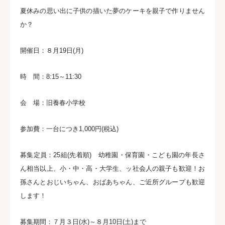
夏休みの思い出に子供の描いた夢のケーキを親子で作りません
か？
開催日：８月19日(月)
時 間：8:15～11:30
会 場：旧養春小学校
参加費：一台につき1,000円(税込)
募集定員：25組(先着順) 幼稚園・保育園・こども園の年長さ
ん相当以上、小・中・高・大学生、ッ社会人の親子も歓迎！お
孫さんとおじいちゃん、おばあちゃん、ご近所グループも歓迎
します！
募集期間：７月３日(水)～８月10日(土)まで